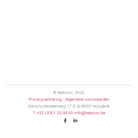
© Betocor,
2026
.
Privacyverklaring
-
Algemene voorwaarden
Diksmuidesteenweg 17 D, B-8830 Hooglede
T +32 (0)51 20 99 90
info@betocor.be