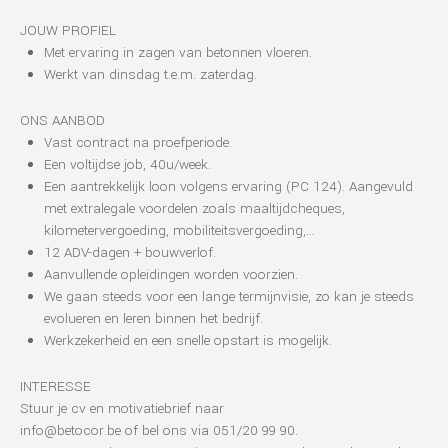
JOUW PROFIEL
Met ervaring in zagen van betonnen vloeren.
Werkt van dinsdag t.e.m. zaterdag.
ONS AANBOD
Vast contract na proefperiode.
Een voltijdse job, 40u/week.
Een aantrekkelijk loon volgens ervaring (PC 124). Aangevuld
met extralegale voordelen zoals maaltijdcheques,
kilometervergoeding, mobiliteitsvergoeding,…
12 ADV-dagen + bouwverlof.
Aanvullende opleidingen worden voorzien.
We gaan steeds voor een lange termijnvisie, zo kan je steeds
evolueren en leren binnen het bedrijf.
Werkzekerheid en een snelle opstart is mogelijk.
INTERESSE
Stuur je cv en motivatiebrief naar
info@betocor.be of bel ons via 051/20 99 90.